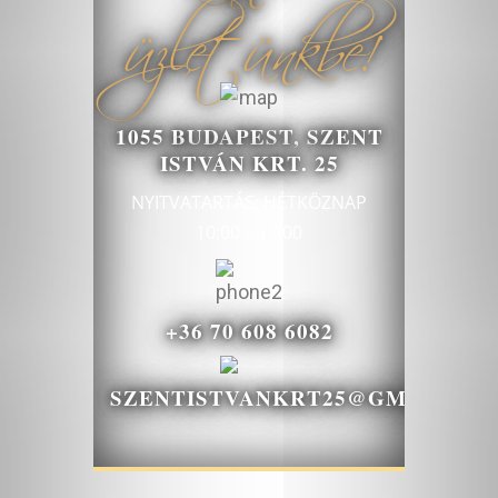
üzletünkbe!
1055 BUDAPEST, SZENT
ISTVÁN KRT. 25
NYITVATARTÁS: HÉTKÖZNAP
10:00 – 17:00
+36 70 608 6082
SZENTISTVANKRT25@GMAIL.CO