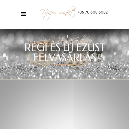
Hívjon minket
+36 70 608 6082
Szent István Galéria
RÉGI ÉS ÚJ EZÜST
FELVÁSÁRLÁS